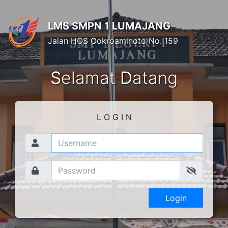
LMS SMPN 1 LUMAJANG
Jalan HOS Cokroaminoto No. 159
S
elamat
D
atang
L O G I N