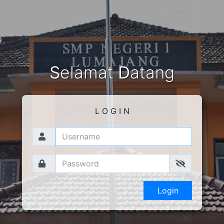
9
S
elamat
D
atang
L O G I N